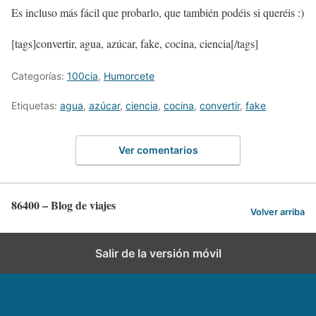
Es incluso más fácil que probarlo, que también podéis si queréis :)
[tags]convertir, agua, azúcar, fake, cocina, ciencia[/tags]
Categorías:
100cia
,
Humorcete
Etiquetas:
agua
,
azúcar
,
ciencia
,
cocina
,
convertir
,
fake
Ver comentarios
86400 – Blog de viajes
Volver arriba
Salir de la versión móvil