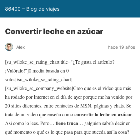
86400 – Blog de viajes
Convertir leche en azúcar
Alex
hace 19 años
[su_wiloke_sc_rating_chart title="¿Te gusta el artículo?
¡Valóralo!"]
0
media basada en
0
votos[/su_wiloke_sc_rating_chart]
[su_wiloke_sc_company_website]Creo que es el video que más
ha rodado por Internet en el día de ayer porque me ha venido por
20 sitios diferentes, entre contactos de MSN, páginas y chats. Se
convertir la leche en azúcar
trata de un video que enseña como
.
tiene truco
Así como lo lees. Pero…
… ¿alguien sabría decir en
qué momento o qué es lo que pasa para que suceda así la cosa?