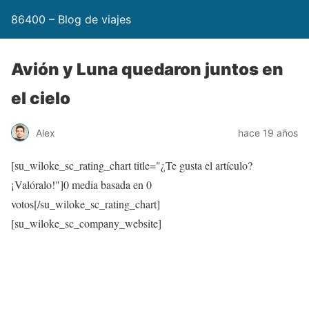
86400 – Blog de viajes
Avión y Luna quedaron juntos en
el cielo
Alex
hace 19 años
[su_wiloke_sc_rating_chart title="¿Te gusta el artículo?
¡Valóralo!"]
0
media basada en
0
votos[/su_wiloke_sc_rating_chart]
[su_wiloke_sc_company_website]