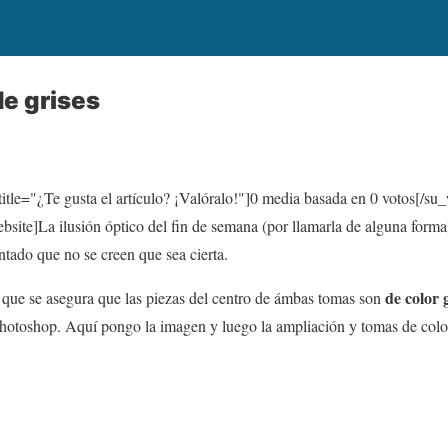
de grises
itle="¿Te gusta el artículo? ¡Valóralo!"]
0
media basada en
0
votos[/su_
te]La ilusión óptico del fin de semana (por llamarla de alguna forma)
ado que no se creen que sea cierta.
de color 
a que se asegura que las piezas del centro de ámbas tomas son
otoshop. Aquí pongo la imagen y luego la ampliación y tomas de color. 