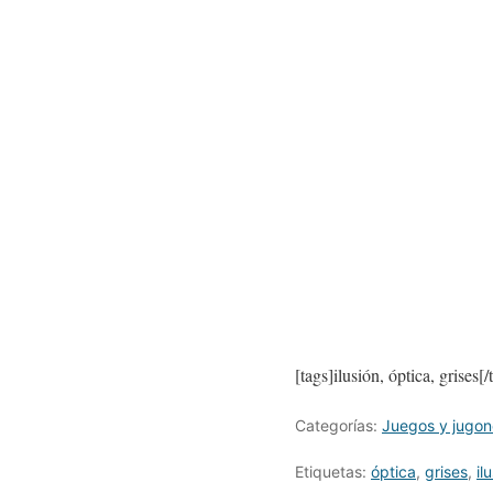
[tags]ilusión, óptica, grises[/
Categorías:
Juegos y jugon
Etiquetas:
óptica
,
grises
,
il