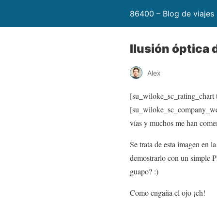
86400 – Blog de viajes
Ilusión óptica 
Alex
[su_wiloke_sc_rating_chart t
[su_wiloke_sc_company_websi
vías y muchos me han coment
Se trata de esta imagen en l
demostrarlo con un simple Ph
guapo? :)
Como engaña el ojo ¡eh!