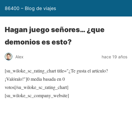
86400 – Blog de viajes
Hagan juego señores… ¿que
demonios es esto?
Alex
hace 19 años
[su_wiloke_sc_rating_chart title="¿Te gusta el artículo?
¡Valóralo!"]
0
media basada en
0
votos[/su_wiloke_sc_rating_chart]
[su_wiloke_sc_company_website]