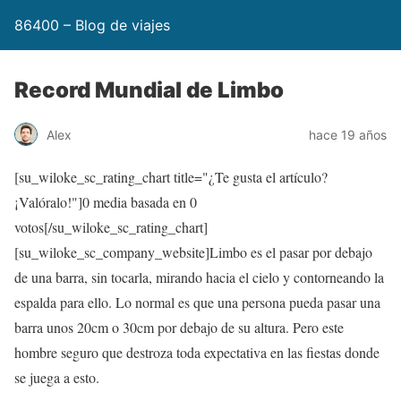
86400 – Blog de viajes
Record Mundial de Limbo
Alex
hace 19 años
[su_wiloke_sc_rating_chart title="¿Te gusta el artículo?
¡Valóralo!"]
0
media basada en
0
votos[/su_wiloke_sc_rating_chart]
[su_wiloke_sc_company_website]Limbo es el pasar por debajo
de una barra, sin tocarla, mirando hacia el cielo y contorneando la
espalda para ello. Lo normal es que una persona pueda pasar una
barra unos 20cm o 30cm por debajo de su altura. Pero este
hombre seguro que destroza toda expectativa en las fiestas donde
se juega a esto.