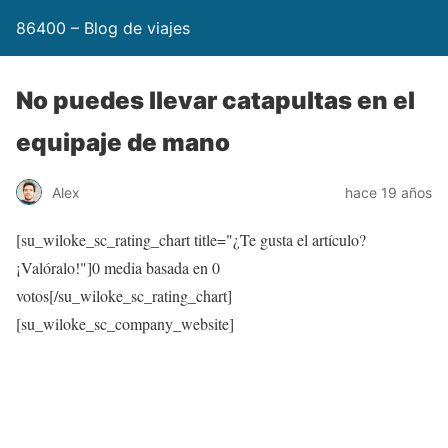
86400 – Blog de viajes
No puedes llevar catapultas en el
equipaje de mano
Alex
hace 19 años
[su_wiloke_sc_rating_chart title="¿Te gusta el artículo?
¡Valóralo!"]
0
media basada en
0
votos[/su_wiloke_sc_rating_chart]
[su_wiloke_sc_company_website]