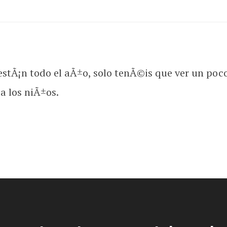
stÃ¡n todo el aÃ±o, solo tenÃ©is que ver un poco l
 los niÃ±os.