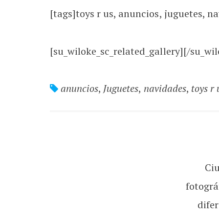
[tags]toys r us, anuncios, juguetes, n
[su_wiloke_sc_related_gallery][/su_wil
anuncios
,
Juguetes
,
navidades
,
toys r 
Ci
fotográ
dife