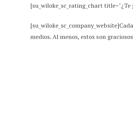
[su_wiloke_sc_rating_chart title="¿Te g
[su_wiloke_sc_company_website]Cada v
medios. Al menos, estos son graciosos 