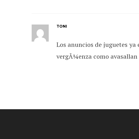
TONI
Los anuncios de juguetes ya e
vergÃ¼enza como avasallan a