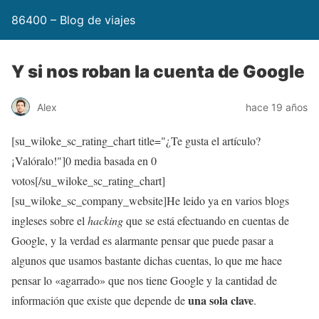
86400 – Blog de viajes
Y si nos roban la cuenta de Google
Alex
hace 19 años
[su_wiloke_sc_rating_chart title="¿Te gusta el artículo?
¡Valóralo!"]
0
media basada en
0
votos[/su_wiloke_sc_rating_chart]
[su_wiloke_sc_company_website]He leido ya en varios blogs
ingleses sobre el
hacking
que se está efectuando en cuentas de
Google, y la verdad es alarmante pensar que puede pasar a
algunos que usamos bastante dichas cuentas, lo que me hace
pensar lo «agarrado» que nos tiene Google y la cantidad de
una sola clave
información que existe que depende de
.