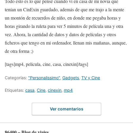
Todo esto es lo que pensé cuando vi en casa de mi novia que
tenían un CinExin guardado, además de que me trajo a la mente
un montón de recuerdos de niño, en donde me pegaba horas y
horas girando la ruleta para ver 5 minutos de película una y otra
vez. Ahora, la cantidad de datos y datos de películas y otros
ficheros que tengo en mi ordenador, llenan mis mañanas, aunque,
de otra forma ;)
[tags]mp4, pelicula, cine, casa, cinexin[/tags]
Categorías:
"Personalissimo"
,
Gadgets
,
TV y Cine
Etiquetas:
casa
,
Cine
,
cinexin
,
mp4
Ver comentarios
86400 – Blog de viajes