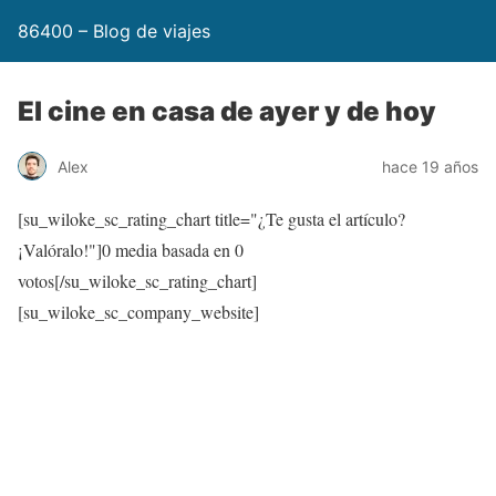
86400 – Blog de viajes
El cine en casa de ayer y de hoy
Alex
hace 19 años
[su_wiloke_sc_rating_chart title="¿Te gusta el artículo?
¡Valóralo!"]
0
media basada en
0
votos[/su_wiloke_sc_rating_chart]
[su_wiloke_sc_company_website]