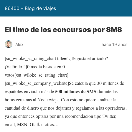
86400 – Blog de viajes
El timo de los concursos por SMS
Alex
hace 19 años
[su_wiloke_sc_rating_chart title="¿Te gusta el artículo?
¡Valóralo!"]
0
media basada en
0
votos[/su_wiloke_sc_rating_chart]
[su_wiloke_sc_company_website]Se calcula que 30 millones de
500 millones de SMS
españoles enviarán más de
durante las
horas cercanas al Nochevieja. Con esto no quiero analizar la
cantidad de dinero que nos dejamos y regalamos a las operadoras,
ya que entonces optaría por una recomendación tipo Twitter,
email, MSN, Gtalk u otros…