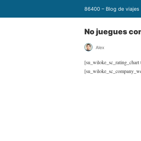
86400 – Blog de viajes
No juegues con 
Alex
[su_wiloke_sc_rating_chart t
[su_wiloke_sc_company_we