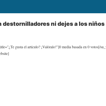
destornilladores ni dejes a los niños 
itle="¿Te gusta el artículo? ¡Valóralo!"]
0
media basada en
0
votos[/su_
bsite]