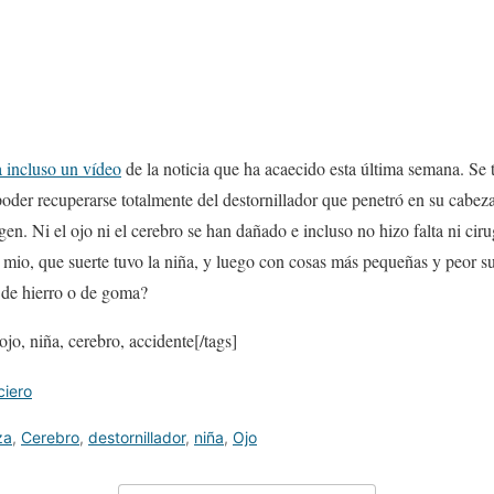
incluso un vídeo
de la noticia que ha acaecido esta última semana. Se t
oder recuperarse totalmente del destornillador que penetró en su cabeza
n. Ni el ojo ni el cerebro se han dañado e incluso no hizo falta ni ciru
s mio, que suerte tuvo la niña, y luego con cosas más pequeñas y peor s
de hierro o de goma?
ojo, niña, cerebro, accidente[/tags]
ciero
za
,
Cerebro
,
destornillador
,
niña
,
Ojo