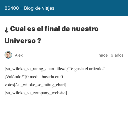
86400 – Blog de viajes
¿ Cual es el final de nuestro
Universo ?
Alex
hace 19 años
[su_wiloke_sc_rating_chart title="¿Te gusta el artículo?
¡Valóralo!"]
0
media basada en
0
votos[/su_wiloke_sc_rating_chart]
[su_wiloke_sc_company_website]