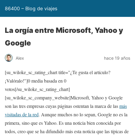
86400 – Blog de viajes
La orgía entre Microsoft, Yahoo y
Google
Alex
hace 19 años
[su_wiloke_sc_rating_chart title="¿Te gusta el artículo?
¡Valóralo!"]
0
media basada en
0
votos[/su_wiloke_sc_rating_chart]
[su_wiloke_sc_company_website]Microsoft, Yahoo y Google
son las tres empresas cuyas páginas ostentan la marca de las
más
visitadas de la red
. Aunque muchos no lo sepan, Google no es la
primera, sino que es Yahoo. Es una noticia bien conocida por
todos, creo que se ha difundido más esta noticia que las típicas de