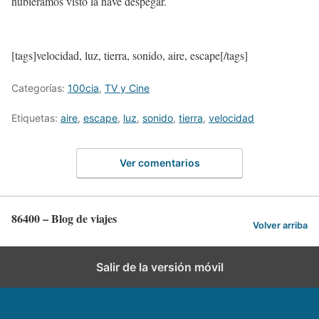
hubiéramos visto la nave despegar.
[tags]velocidad, luz, tierra, sonido, aire, escape[/tags]
Categorías:
100cia
,
TV y Cine
Etiquetas:
aire
,
escape
,
luz
,
sonido
,
tierra
,
velocidad
Ver comentarios
86400 – Blog de viajes
Volver arriba
Salir de la versión móvil