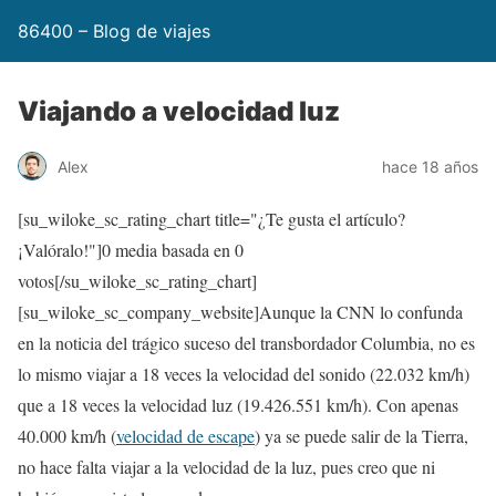
86400 – Blog de viajes
Viajando a velocidad luz
Alex
hace 18 años
[su_wiloke_sc_rating_chart title="¿Te gusta el artículo?
¡Valóralo!"]
0
media basada en
0
votos[/su_wiloke_sc_rating_chart]
[su_wiloke_sc_company_website]Aunque la CNN lo confunda
en la noticia del trágico suceso del transbordador Columbia, no es
lo mismo viajar a 18 veces la velocidad del sonido (22.032 km/h)
que a 18 veces la velocidad luz (19.426.551 km/h). Con apenas
40.000 km/h (
velocidad de escape
) ya se puede salir de la Tierra,
no hace falta viajar a la velocidad de la luz, pues creo que ni