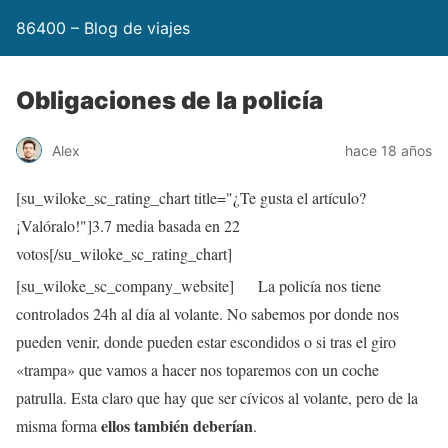
86400 – Blog de viajes
Obligaciones de la policía
Alex
hace 18 años
[su_wiloke_sc_rating_chart title="¿Te gusta el artículo?
¡Valóralo!"]
3.7
media basada en 22
votos[/su_wiloke_sc_rating_chart]
[su_wiloke_sc_company_website]
La policía nos tiene
controlados 24h al día al volante. No sabemos por donde nos
pueden venir, donde pueden estar escondidos o si tras el giro
«trampa» que vamos a hacer nos toparemos con un coche
patrulla. Esta claro que hay que ser cívicos al volante, pero de la
ellos también deberían
misma forma
.