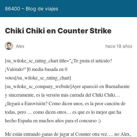
86400 – Blog de viajes
Chiki Chiki en Counter Strike
Alex
hace 18 años
[su_wiloke_sc_rating_chart title="¿Te gusta el artículo?
¡Valóralo!"]
0
media basada en
0
votos[/su_wiloke_sc_rating_chart]
[su_wiloke_sc_company_website]Ayer apareció en Buenafuente
y sinceramente, es la versión más currada del Chiki Chiki…
¿llegará a Eurovisión? Como dicen unos, es la peor canción de
todas, pero … como dicen otros… es que es lo mejor que ha
hecho España en muchos años para el concurso ;)
Me están entrando ganas de jugar al Counter otra vez…. no Alex,