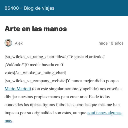
86400 – Blog de viajes
Arte en las manos
Alex
hace 18 años
[su_wiloke_sc_rating_chart title="¿Te gusta el artículo?
¡Valóralo!"]
0
media basada en
0
votos[/su_wiloke_sc_rating_chart]
[su_wiloke_sc_company_website]Y nunca mejor dicho porque
Mario Mariotti
(con este singular nombre y apellido) nos enseña a
dibujar nuestras propias manos para crear arte. Es de todos
conocidos las típicas figuras futbolistas pero las que más me han
impacto por su originalidad son estas, aunque
aquí tienes algunas
mas
.