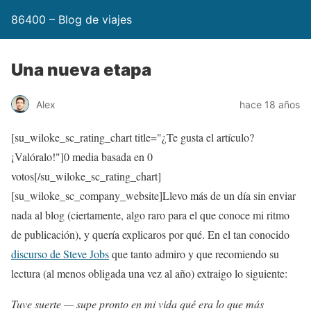
86400 – Blog de viajes
Una nueva etapa
Alex
hace 18 años
[su_wiloke_sc_rating_chart title="¿Te gusta el artículo?
¡Valóralo!"]
0
media basada en
0
votos[/su_wiloke_sc_rating_chart]
[su_wiloke_sc_company_website]Llevo más de un día sin enviar
nada al blog (ciertamente, algo raro para el que conoce mi ritmo
de publicación), y quería explicaros por qué. En el tan conocido
discurso de Steve Jobs
que tanto admiro y que recomiendo su
lectura (al menos obligada una vez al año) extraigo lo siguiente:
Tuve suerte — supe pronto en mi vida qué era lo que más