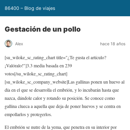
86400 – Blog de viajes
Gestación de un pollo
Alex
hace 18 años
[su_wiloke_sc_rating_chart title="¿Te gusta el artículo?
¡Valóralo!"]
3.3
media basada en 239
votos[/su_wiloke_sc_rating_chart]
[su_wiloke_sc_company_website]Las gallinas ponen un huevo al
día en el que se desarrolla el embrión, y lo incubarán hasta que
nazca, dándole calor y rotando su posición. Se conoce como
gallina clueca a aquella que deja de poner huevos y se centra en
empollarlos y protegerlos.
El embrión se nutre de la yema, que penetra en su interior por