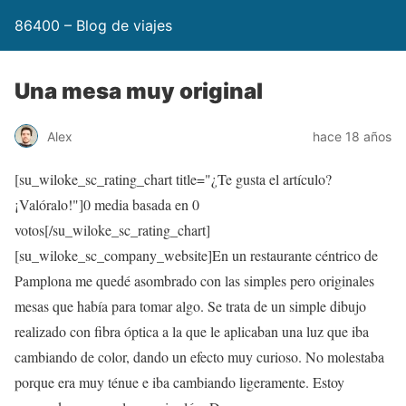
86400 – Blog de viajes
Una mesa muy original
Alex
hace 18 años
[su_wiloke_sc_rating_chart title="¿Te gusta el artículo?
¡Valóralo!"]
0
media basada en
0
votos[/su_wiloke_sc_rating_chart]
[su_wiloke_sc_company_website]En un restaurante céntrico de
Pamplona me quedé asombrado con las simples pero originales
mesas que había para tomar algo. Se trata de un simple dibujo
realizado con fibra óptica a la que le aplicaban una luz que iba
cambiando de color, dando un efecto muy curioso. No molestaba
porque era muy ténue e iba cambiando ligeramente. Estoy