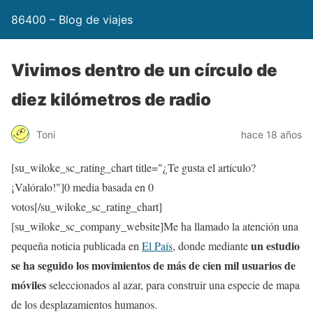
86400 – Blog de viajes
Vivimos dentro de un círculo de
diez kilómetros de radio
Toni
hace 18 años
[su_wiloke_sc_rating_chart title="¿Te gusta el artículo?
¡Valóralo!"]
0
media basada en
0
votos[/su_wiloke_sc_rating_chart]
[su_wiloke_sc_company_website]Me ha llamado la atención una
un estudio
pequeña noticia publicada en
El País
, donde mediante
se ha seguido los movimientos de más de cien mil usuarios de
móviles
seleccionados al azar, para construir una especie de mapa
de los desplazamientos humanos.