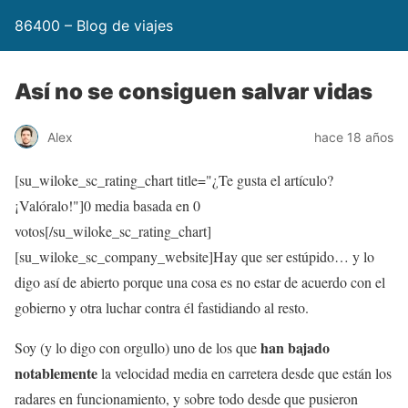
86400 – Blog de viajes
Así no se consiguen salvar vidas
Alex
hace 18 años
[su_wiloke_sc_rating_chart title="¿Te gusta el artículo?
¡Valóralo!"]
0
media basada en
0
votos[/su_wiloke_sc_rating_chart]
[su_wiloke_sc_company_website]Hay que ser estúpido… y lo
digo así de abierto porque una cosa es no estar de acuerdo con el
gobierno y otra luchar contra él fastidiando al resto.
han bajado
Soy (y lo digo con orgullo) uno de los que
notablemente
la velocidad media en carretera desde que están los
radares en funcionamiento, y sobre todo desde que pusieron