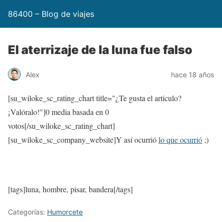
86400 – Blog de viajes
El aterrizaje de la luna fue falso
Alex
hace 18 años
[su_wiloke_sc_rating_chart title="¿Te gusta el artículo?
¡Valóralo!"]
0
media basada en
0
votos[/su_wiloke_sc_rating_chart]
[su_wiloke_sc_company_website]Y así ocurrió
lo que ocurrió
;)
[tags]luna, hombre, pisar, bandera[/tags]
Categorías:
Humorcete