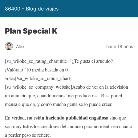
86400 – Blog de viajes
Plan Special K
Alex
hace 18 años
[su_wiloke_sc_rating_chart title="¿Te gusta el artículo?
¡Valóralo!"]
0
media basada en
0
votos[/su_wiloke_sc_rating_chart]
[su_wiloke_sc_company_website]Acabo de ver en la televisión
un anuncio que, cuando menos, me produce risa. Risa por el
mensaje que da, y cómo mucha gente se lo puede creer.
no están haciendo publicidad engañosa
En verdad,
sino que
son muy listos los creadores del anuncio para no mentir en cuanto
a perder peso se refiere.