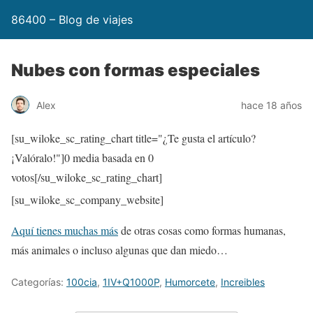
86400 – Blog de viajes
Nubes con formas especiales
Alex
hace 18 años
[su_wiloke_sc_rating_chart title="¿Te gusta el artículo?
¡Valóralo!"]
0
media basada en
0
votos[/su_wiloke_sc_rating_chart]
[su_wiloke_sc_company_website]
Aquí tienes muchas más
de otras cosas como formas humanas,
más animales o incluso algunas que dan miedo…
Categorías:
100cia
,
1IV+Q1000P
,
Humorcete
,
Increibles