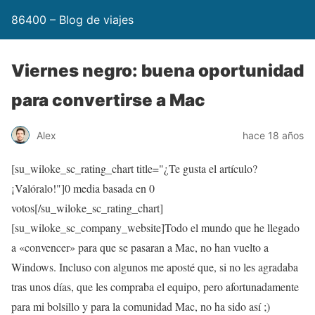
86400 – Blog de viajes
Viernes negro: buena oportunidad
para convertirse a Mac
Alex
hace 18 años
[su_wiloke_sc_rating_chart title="¿Te gusta el artículo?
¡Valóralo!"]
0
media basada en
0
votos[/su_wiloke_sc_rating_chart]
[su_wiloke_sc_company_website]Todo el mundo que he llegado
a «convencer» para que se pasaran a Mac, no han vuelto a
Windows. Incluso con algunos me aposté que, si no les agradaba
tras unos días, que les compraba el equipo, pero afortunadamente
para mi bolsillo y para la comunidad Mac, no ha sido así ;)