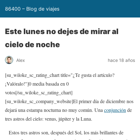
86400 – Blog de viajes
Este lunes no dejes de mirar al
cielo de noche
Alex
hace 18 años
[su_wiloke_sc_rating_chart title="¿Te gusta el artículo?
¡Valóralo!"]
0
media basada en
0
votos[/su_wiloke_sc_rating_chart]
[su_wiloke_sc_company_website]El primer día de diciembre nos
dejará una estampa nocturna no muy común. Una
conjunción
de
tres astros del cielo: venus, júpiter y la Luna.
Estos tres astros son, después del Sol, los más brillantes de