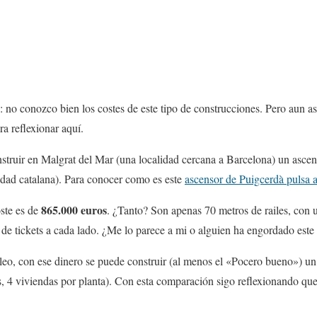
o: no conozco bien los costes de este tipo de construcciones. Pero aun a
ra reflexionar aquí.
struir en Malgrat del Mar (una localidad cercana a Barcelona) un ascens
idad catalana). Para conocer como es este
ascensor de Puigcerdà pulsa 
865.000 euros
oste es de
. ¿Tanto? Son apenas 70 metros de railes, con 
de tickets a cada lado. ¿Me lo parece a mi o alguien ha engordado este 
leo, con ese dinero se puede construir (al menos el «Pocero bueno») un
, 4 viviendas por planta). Con esta comparación sigo reflexionando que