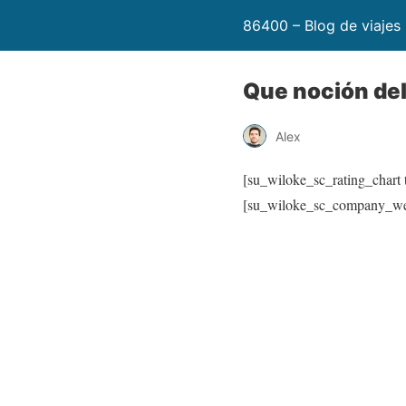
86400 – Blog de viajes
Que noción del
Alex
[su_wiloke_sc_rating_chart t
[su_wiloke_sc_company_we