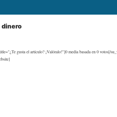
 dinero
itle="¿Te gusta el artículo? ¡Valóralo!"]
0
media basada en
0
votos[/su_
bsite]