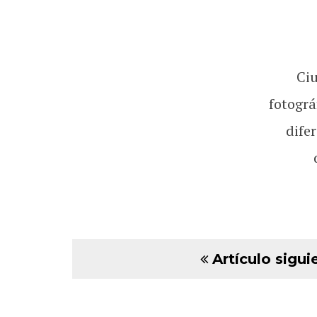
Ci
fotográ
dife
Artículo sigui