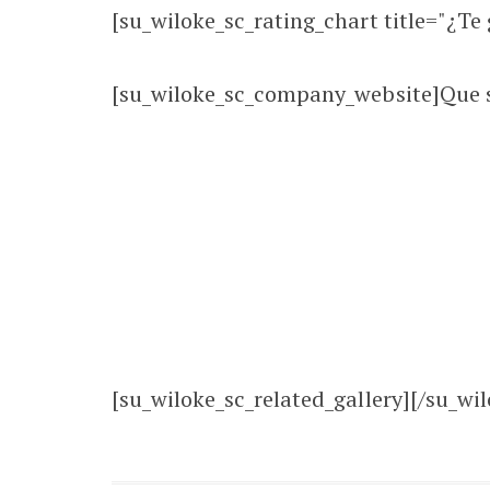
[su_wiloke_sc_rating_chart title="¿Te g
[su_wiloke_sc_company_website]Que se
[su_wiloke_sc_related_gallery][/su_wil