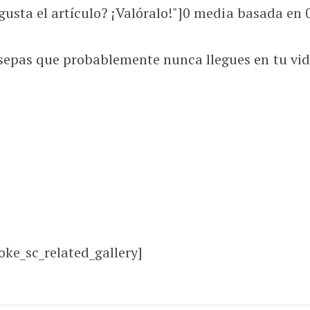
usta el artículo? ¡Valóralo!"]
0
media basada en
pas que probablemente nunca llegues en tu vida 
oke_sc_related_gallery]