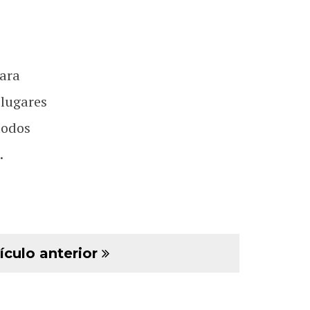
ara
 lugares
todos
.
ículo anterior