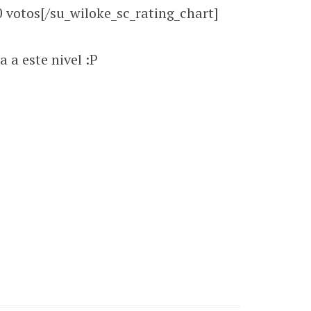
0
votos[/su_wiloke_sc_rating_chart]
a este nivel :P