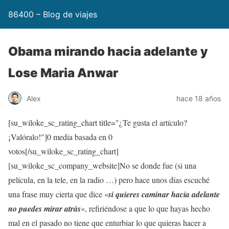
86400 – Blog de viajes
Obama mirando hacia adelante y
Lose Maria Anwar
Alex
hace 18 años
[su_wiloke_sc_rating_chart title="¿Te gusta el artículo?
¡Valóralo!"]
0
media basada en
0
votos[/su_wiloke_sc_rating_chart]
[su_wiloke_sc_company_website]No se donde fue (si una
película, en la tele, en la radio …) pero hace unos días escuché
una frase muy cierta que dice «
si quieres caminar hacia adelante
no puedes mirar atrás
«, refiriéndose a que lo que hayas hecho
mal en el pasado no tiene que enturbiar lo que quieras hacer a