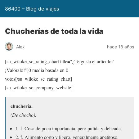
86400 – Blog de viajes
Chucherías de toda la vida
Alex
hace 18 años
[su_wiloke_sc_rating_chart title="¿Te gusta el artículo?
¡Valóralo!"]
0
media basada en
0
votos[/su_wiloke_sc_rating_chart]
[su_wiloke_sc_company_website]
chuchería.
(De chocho).
1. f. Cosa de poca importancia, pero pulida y delicada.
2. f. Alimento corto y ligero, generalmente apetitoso.