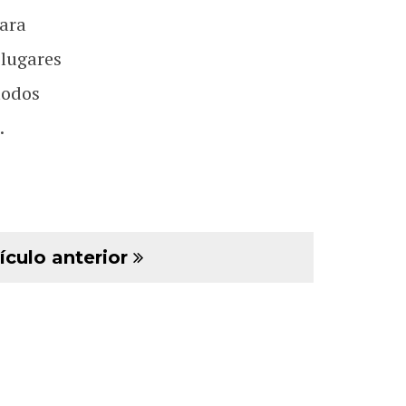
ara
 lugares
todos
.
ículo anterior