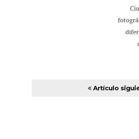
Ci
fotográ
dife
Artículo sigui