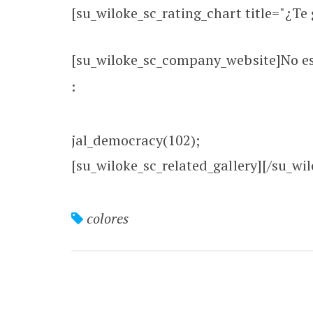
[su_wiloke_sc_rating_chart title="¿Te g
[su_wiloke_sc_company_website]No está
:
jal_democracy(102);
[su_wiloke_sc_related_gallery][/su_wil
colores