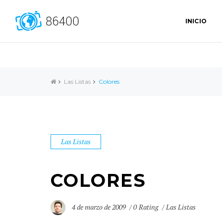
INICIO
Las Listas
Colores
Las Listas
COLORES
4 de marzo de 2009
0 Rating
Las Listas