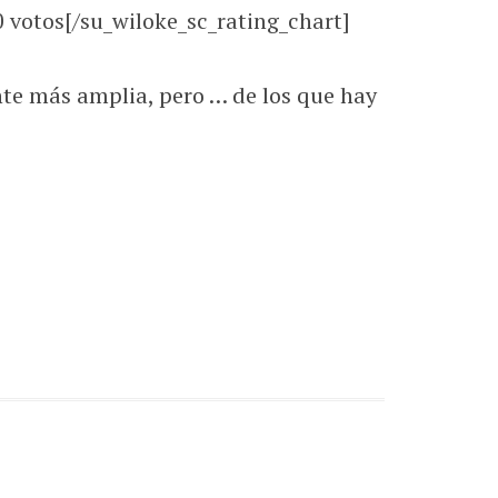
0
votos[/su_wiloke_sc_rating_chart]
nte más amplia, pero … de los que hay