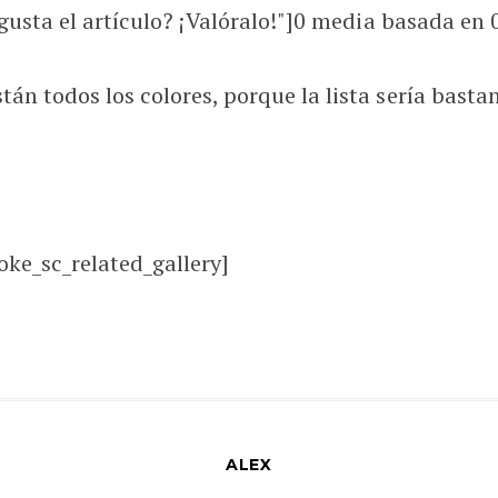
usta el artículo? ¡Valóralo!"]
0
media basada en
n todos los colores, porque la lista sería basta
oke_sc_related_gallery]
ALEX