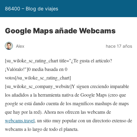
86400 – Blog de viajes
Google Maps añade Webcams
Alex
hace 17 años
[su_wiloke_sc_rating_chart title="¿Te gusta el artículo?
¡Valóralo!"]
0
media basada en
0
votos[/su_wiloke_sc_rating_chart]
[su_wiloke_sc_company_website]Y siguen creciendo imparable
los añadidos a la herramienta nativa de Google Maps (creo que
google se está dando cuenta de los magníficos mashups de maps
que hay por la red). Ahora nos ofrecen las webcams de
webcams.travel
, un sitio muy popular con un directorio extenso de
webcams a lo largo de todo el planeta.