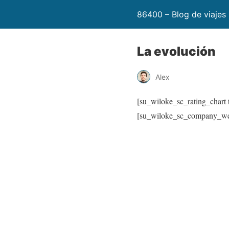
86400 – Blog de viajes
La evolución
Alex
[su_wiloke_sc_rating_chart t
[su_wiloke_sc_company_webs