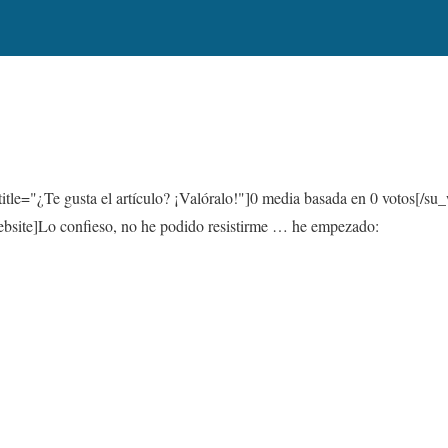
itle="¿Te gusta el artículo? ¡Valóralo!"]
0
media basada en
0
votos[/su_
ite]Lo confieso, no he podido resistirme … he empezado: