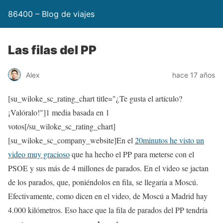
86400 – Blog de viajes
Las filas del PP
Alex
hace 17 años
[su_wiloke_sc_rating_chart title="¿Te gusta el artículo?
¡Valóralo!"]
1
media basada en 1
votos[/su_wiloke_sc_rating_chart]
[su_wiloke_sc_company_website]En el
20minutos he visto un
video muy gracioso
que ha hecho el PP para meterse con el
PSOE y sus más de 4 millones de parados. En el video se jactan
de los parados, que, poniéndolos en fila, se llegaría a Moscú.
Efectivamente, como dicen en el video, de Moscú a Madrid hay
4.000 kilómetros. Eso hace que la fila de parados del PP tendría