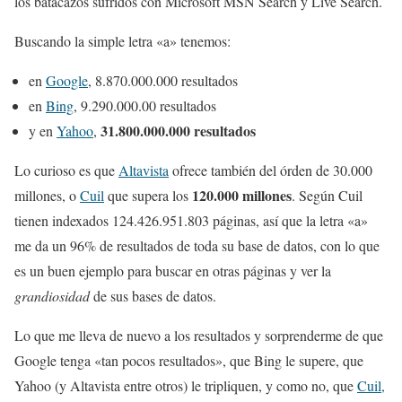
los batacazos sufridos con Microsoft MSN Search y Live Search.
Buscando la simple letra «a» tenemos:
en
Google
, 8.870.000.000 resultados
en
Bing
, 9.290.000.00 resultados
31.800.000.000 resultados
y en
Yahoo
,
Lo curioso es que
Altavista
ofrece también del órden de 30.000
120.000 millones
millones, o
Cuil
que supera los
. Según Cuil
tienen indexados 124.426.951.803 páginas, así que la letra «a»
me da un 96% de resultados de toda su base de datos, con lo que
es un buen ejemplo para buscar en otras páginas y ver la
grandiosidad
de sus bases de datos.
Lo que me lleva de nuevo a los resultados y sorprenderme de que
Google tenga «tan pocos resultados», que Bing le supere, que
Yahoo (y Altavista entre otros) le tripliquen, y como no, que
Cuil,