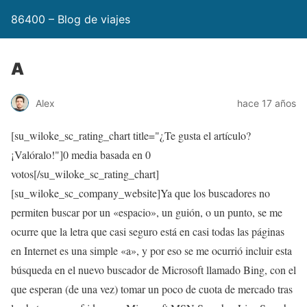
86400 – Blog de viajes
A
Alex
hace 17 años
[su_wiloke_sc_rating_chart title="¿Te gusta el artículo?
¡Valóralo!"]
0
media basada en
0
votos[/su_wiloke_sc_rating_chart]
[su_wiloke_sc_company_website]Ya que los buscadores no
permiten buscar por un «espacio», un guión, o un punto, se me
ocurre que la letra que casi seguro está en casi todas las páginas
en Internet es una simple «a», y por eso se me ocurrió incluir esta
búsqueda en el nuevo buscador de Microsoft llamado Bing, con el
que esperan (de una vez) tomar un poco de cuota de mercado tras