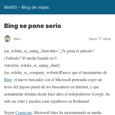
86400 – Blog de viajes
Bing se pone serio
Alex
hace 17 años
[su_wiloke_sc_rating_chart title="¿Te gusta el artículo?
¡Valóralo!"]
0
media basada en
0
votos[/su_wiloke_sc_rating_chart]
[su_wiloke_sc_company_website]Parece que el lanzamiento de
Bing
, el nuevo buscador con el Microsoft pretendía coger un
trozo del jugoso pastel de los buscadores en Internet, y que
actualmente domina desde hace años el todopoderoso Google, ha
sido un éxito y pueden estar orgullosos en Redmond.
Según
Comscore
, Microsoft Sites ha incrementado su media