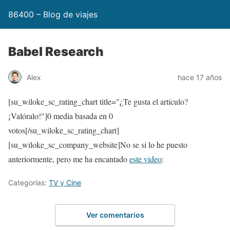
86400 – Blog de viajes
Babel Research
Alex
hace 17 años
[su_wiloke_sc_rating_chart title="¿Te gusta el artículo?
¡Valóralo!"]
0
media basada en
0
votos[/su_wiloke_sc_rating_chart]
[su_wiloke_sc_company_website]No se si lo he puesto
anteriormente, pero me ha encantado
este video
:
Categorías:
TV y Cine
Ver comentarios