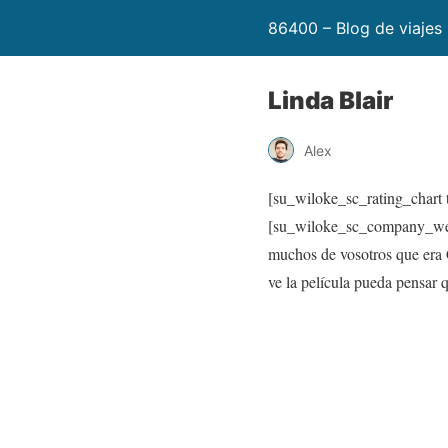
86400 – Blog de viajes
Linda Blair
Alex
[su_wiloke_sc_rating_chart t
[su_wiloke_sc_company_web
muchos de vosotros que era 
ve la película pueda pensar q