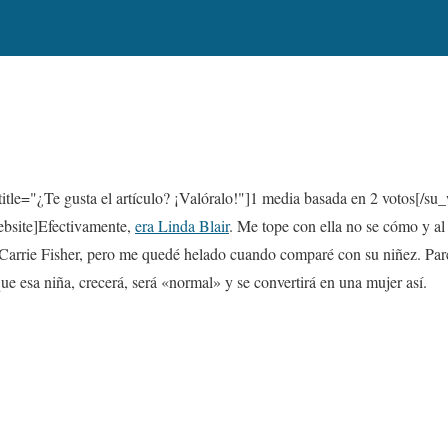
itle="¿Te gusta el artículo? ¡Valóralo!"]
1
media basada en 2 votos[/su_
site]Efectivamente,
era Linda Blair
. Me tope con ella no se cómo y a
Carrie Fisher, pero me quedé helado cuando comparé con su niñez. Pa
ue esa niña, crecerá, será «normal» y se convertirá en una mujer así.