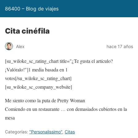
86400 – Blog de viajes
Cita cinéfila
Alex
hace 17 años
[su_wiloke_sc_rating_chart title="¿Te gusta el artículo?
¡Valóralo!"]
1
media basada en 1
votos[/su_wiloke_sc_rating_chart]
[su_wiloke_sc_company_website]
Me siento como la puta de Pretty Woman
Comiendo en un restaurante … con demasiados cubiertos en la
mesa
Categorías:
"Personalissimo"
,
Citas