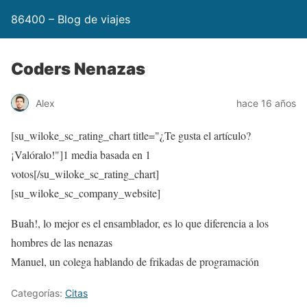
86400 – Blog de viajes
Coders Nenazas
Alex
hace 16 años
[su_wiloke_sc_rating_chart title="¿Te gusta el artículo?
¡Valóralo!"]
1
media basada en 1
votos[/su_wiloke_sc_rating_chart]
[su_wiloke_sc_company_website]
Buah!, lo mejor es el ensamblador, es lo que diferencia a los
hombres de las nenazas
Manuel, un colega hablando de frikadas de programación
Categorías:
Citas