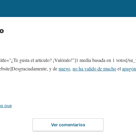
co
itle="¿Te gusta el artículo? ¡Valóralo!"]
1
media basada en 1 votos[/su_
site]Desgraciadamente, y de
nuevo
,
no ha valido de mucho
el
apagón
as que
Ver comentarios