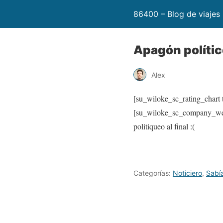
86400 – Blog de viajes
Apagón políti
Alex
[su_wiloke_sc_rating_chart t
[su_wiloke_sc_company_web
politiqueo al final :(
Categorías:
Noticiero
,
Sabí