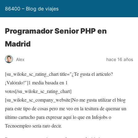
86400 – Blog de viajes
Programador Senior PHP en
Madrid
Alex
hace 16 años
[su_wiloke_sc_rating_chart title="¿Te gusta el artículo?
¡Valóralo!"]
1
media basada en 1
votos[/su_wiloke_sc_rating_chart]
[su_wiloke_sc_company_website]No me gusta utilizar el blog
para este tipo de cosas pero me veo en la tesitura de quemar un
último cartucho para expresar aquí lo que en Infojobs o
Tecnoempleo sería raro decir.