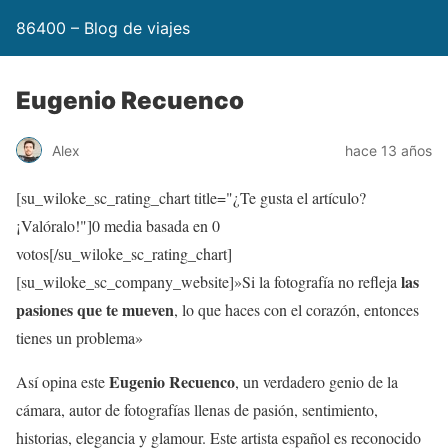
86400 – Blog de viajes
Eugenio Recuenco
Alex
hace 13 años
[su_wiloke_sc_rating_chart title="¿Te gusta el artículo?
¡Valóralo!"]
0
media basada en
0
votos[/su_wiloke_sc_rating_chart]
las
[su_wiloke_sc_company_website]»Si la fotografía no refleja
pasiones que te mueven
, lo que haces con el corazón, entonces
tienes un problema»
Eugenio Recuenco
Así opina este
, un verdadero genio de la
cámara, autor de fotografías llenas de pasión, sentimiento,
historias, elegancia y glamour. Este artista español es reconocido