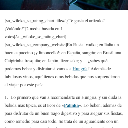
[su_wiloke_sc_rating_chart title="¿Te gusta el artículo?
¡Valóralo!"]
2
media basada en 1
votos[/su_wiloke_sc_rating_chart]
[su_wiloke_sc_company_website]En Rusia, vodka; en Italia un
buen capuccino ¡y limoncello!; en España, sangría; en Brasil una
Caipirinha fresquita; en Japón, licor sake; y… ¿sabes qué
podemos beber y disfrutar si vamos a
Hungría
? Además de
fabulosos vinos, aquí tienes otras bebidas que nos sorprendieron
al viajar por este país:
1.- Lo primero que van a recomendarte en Hungría, y sin duda la
Palinka
bebida más típica, es el licor de «
«. Lo beben, además de
para disfrutar de un buen trago digestivo y para alegrar sus fiestas,
como remedio para casi todo. Se trata de un aguardiente con un