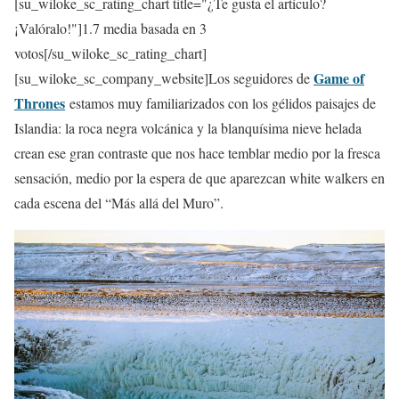
[su_wiloke_sc_rating_chart title="¿Te gusta el artículo?
¡Valóralo!"]
1.7
media basada en 3
votos[/su_wiloke_sc_rating_chart]
Game of
[su_wiloke_sc_company_website]Los seguidores de
Thrones
estamos muy familiarizados con los gélidos paisajes de
Islandia: la roca negra volcánica y la blanquísima nieve helada
crean ese gran contraste que nos hace temblar medio por la fresca
sensación, medio por la espera de que aparezcan white walkers en
cada escena del “Más allá del Muro”.