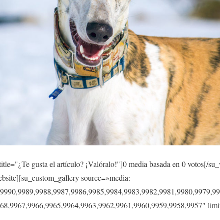
itle="¿Te gusta el artículo? ¡Valóralo!"]
0
media basada en
0
votos[/su_
site][su_custom_gallery source=»media:
,9990,9989,9988,9987,9986,9985,9984,9983,9982,9981,9980,9979,99
68,9967,9966,9965,9964,9963,9962,9961,9960,9959,9958,9957″ limit