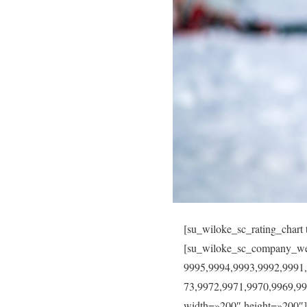
[su_wiloke_sc_rating_chart t
[su_wiloke_sc_company_web
9995,9994,9993,9992,9991
73,9972,9971,9970,9969,99
width=»200″ height=»200″]