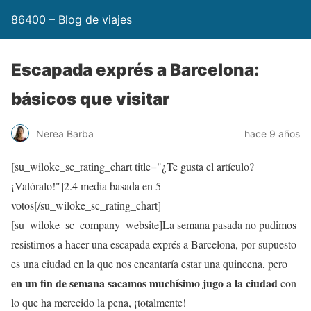
86400 – Blog de viajes
Escapada exprés a Barcelona:
básicos que visitar
Nerea Barba
hace 9 años
[su_wiloke_sc_rating_chart title="¿Te gusta el artículo?
¡Valóralo!"]
2.4
media basada en 5
votos[/su_wiloke_sc_rating_chart]
[su_wiloke_sc_company_website]La semana pasada no pudimos
resistirnos a hacer una escapada exprés a Barcelona, por supuesto
es una ciudad en la que nos encantaría estar una quincena, pero
en un fin de semana sacamos muchísimo jugo a la ciudad
con
lo que ha merecido la pena, ¡totalmente!