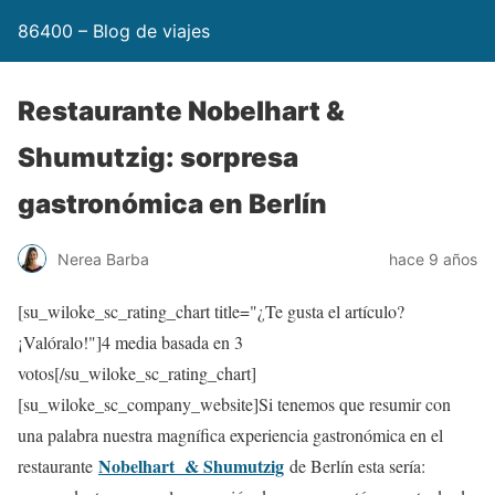
86400 – Blog de viajes
Restaurante Nobelhart &
Shumutzig: sorpresa
gastronómica en Berlín
Nerea Barba
hace 9 años
[su_wiloke_sc_rating_chart title="¿Te gusta el artículo?
¡Valóralo!"]
4
media basada en 3
votos[/su_wiloke_sc_rating_chart]
[su_wiloke_sc_company_website]Si tenemos que resumir con
una palabra nuestra magnífica experiencia gastronómica en el
Nobelhart & Shumutzig
restaurante
de Berlín esta sería: