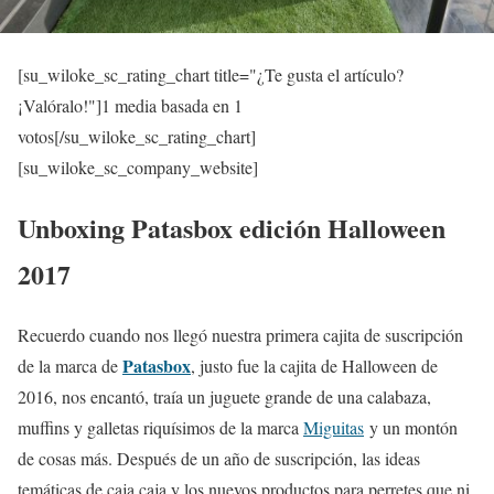
[su_wiloke_sc_rating_chart title="¿Te gusta el artículo?
¡Valóralo!"]
1
media basada en 1
votos[/su_wiloke_sc_rating_chart]
[su_wiloke_sc_company_website]
Unboxing Patasbox edición Halloween
2017
Recuerdo cuando nos llegó nuestra primera cajita de suscripción
Patasbox
de la marca de
, justo fue la cajita de Halloween de
2016, nos encantó, traía un juguete grande de una calabaza,
muffins y galletas riquísimos de la marca
Miguitas
y un montón
de cosas más. Después de un año de suscripción, las ideas
temáticas de caja caja y los nuevos productos para perretes que ni